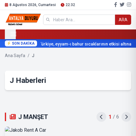
8 Ağustos 2026, Cumartesi
22:32
ARA
SON DAKİKA
Türkiye, eyyam-ı bahur sıcaklarının etkisi altına giri
Ana Sayfa
/
J
J Haberleri
J MANŞET
2
/
6