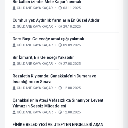
Bir kalbin izinde: Mete Kaçar’ı anmak
GÜLDANE KAYA KAÇAR
•
03.11.2025
Cumhuriyet: Aydınlık Yarınların En Güzel Adıdır
GÜLDANE KAYA KAÇAR
•
29.10.2025
Ders Başı: Geleceğe umut ışığı yakmak
GÜLDANE KAYA KAÇAR
•
09.09.2025
Bir İzmarit, Bir Geleceği Yakabilir
GÜLDANE KAYA KAÇAR
•
27.08.2025
Rezaletin Kıyısında: Çanakkale’nin Dumanı ve
İnsanlığımızın Sınavı
GÜLDANE KAYA KAÇAR
•
12.08.2025
Çanakkale’nin Ateşi Vefasızlıkta Sınanıyor, Levent
Yılmaz’ın Sessiz Mücadelesi
GÜLDANE KAYA KAÇAR
•
12.08.2025
FİNİKE BELEDİYESİ VE UTEF'TEN ENGELLERİ AŞAN