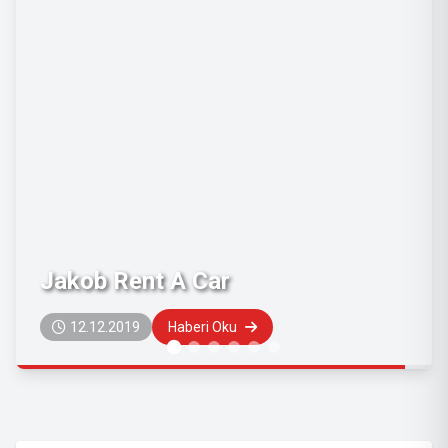
Jandarma ve Sahil Güvenlik
Akademisi Sahil Güvenlik
Astsubay Meslek Yüksek Okul
Müdürlüğü'ne Nasıl Gidilir?
05.12.2019
Haberi Oku