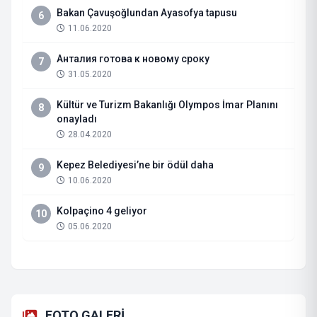
Bakan Çavuşoğlundan Ayasofya tapusu
6
11.06.2020
Анталия готова к новому сроку
7
31.05.2020
Kültür ve Turizm Bakanlığı Olympos İmar Planını
8
onayladı
28.04.2020
Kepez Belediyesi’ne bir ödül daha
9
10.06.2020
Kolpaçino 4 geliyor
10
05.06.2020
FOTO GALERİ