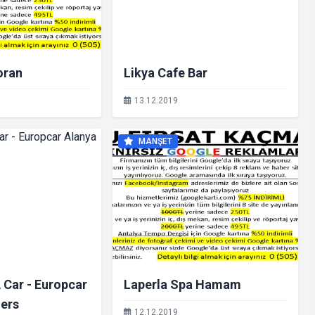
oran
Likya Cafe Bar
13.12.2019
MANŞET
 Car - Europcar
Laperla Spa Hamam
ners
12.12.2019