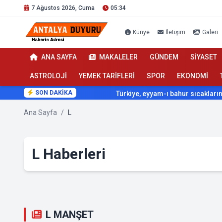
7 Ağustos 2026, Cuma
05:34
Künye
İletişim
Galeri
ANA SAYFA
MAKALELER
GÜNDEM
SİYASET
ASTROLOJİ
YEMEK TARİFLERİ
SPOR
EKONOMİ
SON DAKİKA
Türkiye, eyyam-ı bahur sıcaklarının etkisi 
Ana Sayfa
/
L
L Haberleri
L MANŞET