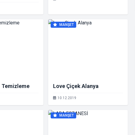
MANŞET
u Temizleme
Love Çiçek Alanya
10.12.2019
MANŞET