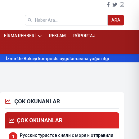
ARA
FİRMA REHBERİ
REKLAM
RÖPORTAJ
’de Bokaşi kompostu uygulamasına yoğun ilgi
Beydağ’ın yılla
ÇOK OKUNANLAR
ÇOK OKUNANLAR
Русских туристов сняли с моря и отправили
1