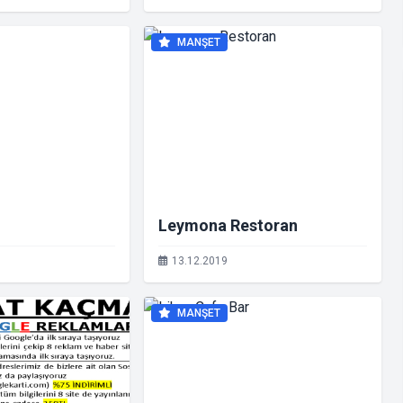
MANŞET
Leymona Restoran
13.12.2019
MANŞET