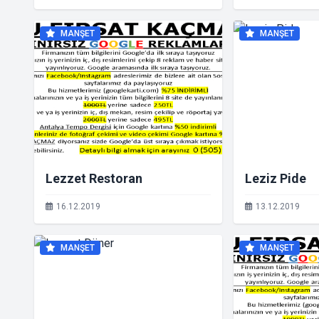
MANŞET
MANŞET
Lezzet Restoran
Leziz Pide
16.12.2019
13.12.2019
MANŞET
MANŞET