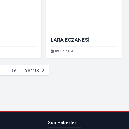
LARA ECZANESİ
09.12.2019
..
19
Sonraki
Son Haberler