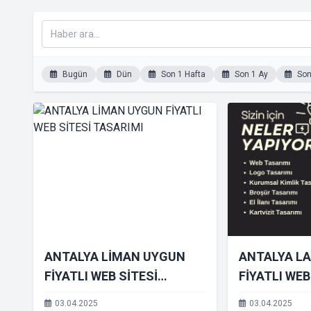
Bugün
Dün
Son 1 Hafta
Son 1 Ay
Son 
ANTALYA LİMAN UYGUN
ANTALYA L
FİYATLI WEB SİTESİ
FİYATLI WE
TASARIMI
03.04.2025
03.04.2025