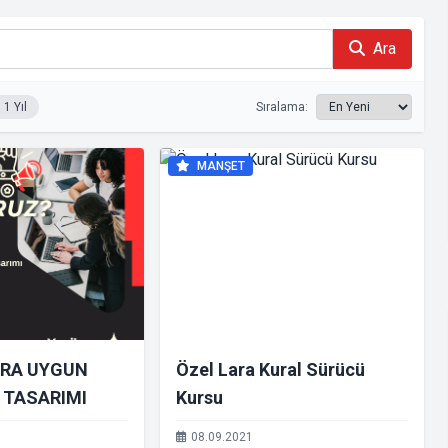
Ara
1 Yıl
Sıralama:
MANŞET
ARA UYGUN
Özel Lara Kural Sürücü
B TASARIMI
Kursu
08.09.2021