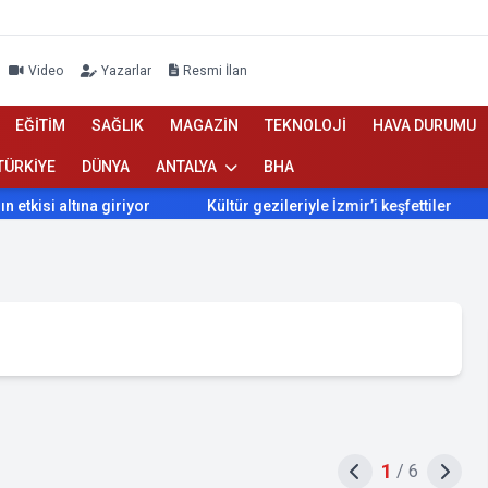
Video
Yazarlar
Resmi İlan
EĞİTİM
SAĞLIK
MAGAZİN
TEKNOLOJİ
HAVA DURUMU
TÜRKİYE
DÜNYA
ANTALYA
BHA
altına giriyor
Kültür gezileriyle İzmir’i keşfettiler
İzmir
1
/
6