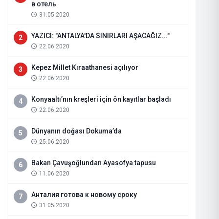
в отель
31.05.2020
YAZICI: "ANTALYA'DA SINIRLARI AŞACAĞIZ..."
2
22.06.2020
Kepez Millet Kıraathanesi açılıyor
3
22.06.2020
Konyaaltı’nın kreşleri için ön kayıtlar başladı
4
22.06.2020
Dünyanın doğası Dokuma’da
5
25.06.2020
Lezzet Restoran
Bakan Çavuşoğlundan Ayasofya tapusu
6
11.06.2020
16.12.2019
Haberi Oku
Анталия готова к новому сроку
7
31.05.2020