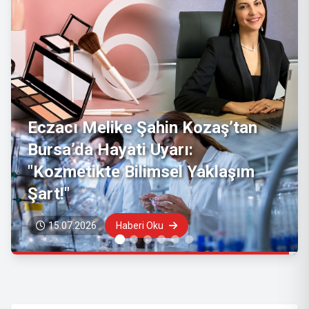
Sağlık
Bakanlığı'ndan "hantavirüs"
vakalarına ilişkin açıklama
08.05.2026
Haberi Oku