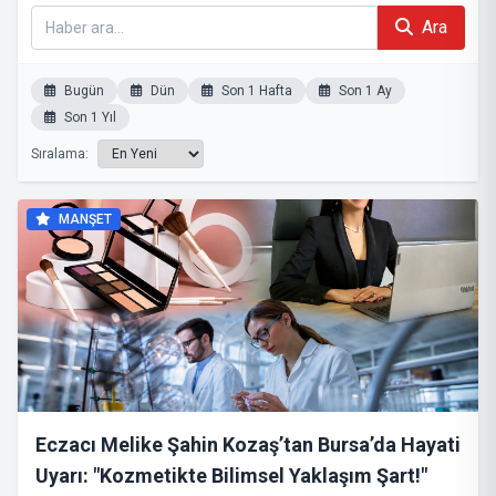
Ara
Bugün
Dün
Son 1 Hafta
Son 1 Ay
Son 1 Yıl
Sıralama:
MANŞET
Eczacı Melike Şahin Kozaş’tan Bursa’da Hayati
Uyarı: "Kozmetikte Bilimsel Yaklaşım Şart!"