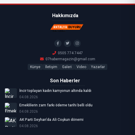
Hakkımızda
0505 774 7447
07habermagazin@gmail.com
Künye
İletişim
Galeri
Video
Yazarlar
Son Haberler
İncir toplayan kadın kamyonun altında kaldı
04.08.2026
Emeklilerin zam farkı ödeme tarihi belli oldu
04.08.2026
AK Parti Seyhan’da Ali Coşkun dönemi
04.08.2026