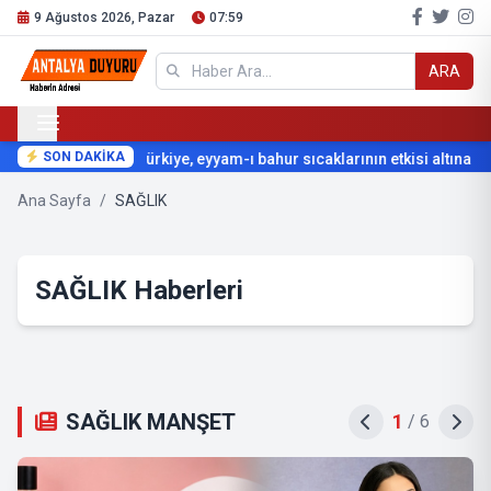
9 Ağustos 2026, Pazar
07:59
ARA
SON DAKİKA
Türkiye, eyyam-ı bahur sıcaklarının etkisi altına giri
Ana Sayfa
/
SAĞLIK
SAĞLIK Haberleri
SAĞLIK MANŞET
2
/
6