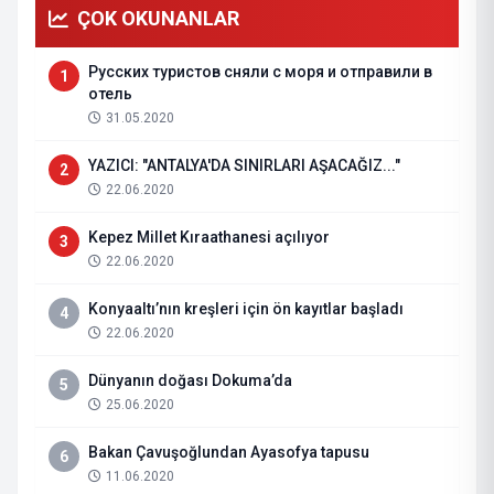
ÇOK OKUNANLAR
Русских туристов сняли с моря и отправили в
1
отель
31.05.2020
YAZICI: "ANTALYA'DA SINIRLARI AŞACAĞIZ..."
2
22.06.2020
Kepez Millet Kıraathanesi açılıyor
3
22.06.2020
Konyaaltı’nın kreşleri için ön kayıtlar başladı
4
22.06.2020
Dünyanın doğası Dokuma’da
5
25.06.2020
Bakan Çavuşoğlundan Ayasofya tapusu
6
11.06.2020