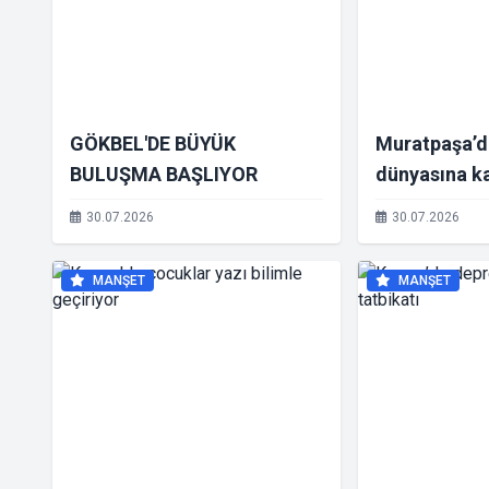
GÖKBEL'DE BÜYÜK
Muratpaşa’d
BULUŞMA BAŞLIYOR
dünyasına ka
adımı
30.07.2026
30.07.2026
MANŞET
MANŞET