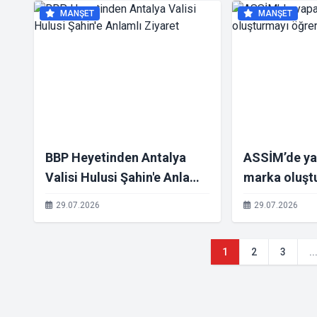
MANŞET
MANŞET
BBP Heyetinden Antalya
ASSİM’de ya
Valisi Hulusi Şahin'e Anlamlı
marka oluşt
Ziyaret
öğrendiler
29.07.2026
29.07.2026
1
2
3
..