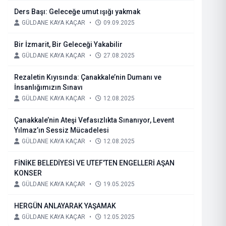
Ders Başı: Geleceğe umut ışığı yakmak
GÜLDANE KAYA KAÇAR
•
09.09.2025
Bir İzmarit, Bir Geleceği Yakabilir
GÜLDANE KAYA KAÇAR
•
27.08.2025
Rezaletin Kıyısında: Çanakkale’nin Dumanı ve
İnsanlığımızın Sınavı
GÜLDANE KAYA KAÇAR
•
12.08.2025
Çanakkale’nin Ateşi Vefasızlıkta Sınanıyor, Levent
Yılmaz’ın Sessiz Mücadelesi
GÜLDANE KAYA KAÇAR
•
12.08.2025
FİNİKE BELEDİYESİ VE UTEF'TEN ENGELLERİ AŞAN
KONSER
GÜLDANE KAYA KAÇAR
•
19.05.2025
HERGÜN ANLAYARAK YAŞAMAK
GÜLDANE KAYA KAÇAR
•
12.05.2025