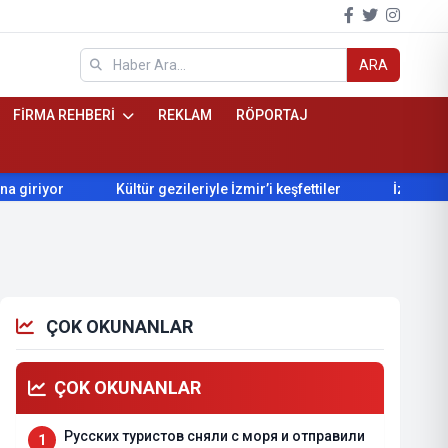
ARA
FİRMA REHBERİ
REKLAM
RÖPORTAJ
Kültür gezileriyle İzmir’i keşfettiler
İzmir’de Bokaşi ko
ÇOK OKUNANLAR
ÇOK OKUNANLAR
Русских туристов сняли с моря и отправили
1