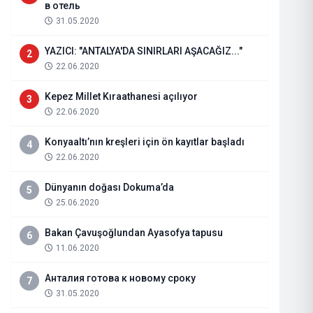
в отель
31.05.2020
YAZICI: "ANTALYA'DA SINIRLARI AŞACAĞIZ..."
2
22.06.2020
Kepez Millet Kıraathanesi açılıyor
3
22.06.2020
Konyaaltı’nın kreşleri için ön kayıtlar başladı
4
22.06.2020
Dünyanın doğası Dokuma’da
5
25.06.2020
Büyükşehir yaraları sarmak için
Bakan Çavuşoğlundan Ayasofya tapusu
6
11.06.2020
31.07.2026
Haberi Oku
Анталия готова к новому сроку
7
31.05.2020