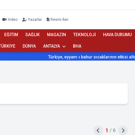
Video
Yazarlar
Resmi İlan
EĞİTİM
SAĞLIK
MAGAZİN
TEKNOLOJİ
HAVA DURUMU
TÜRKİYE
DÜNYA
ANTALYA
BHA
Türkiye, eyyam-ı bahur sıcaklarının etkisi altına giriyor
1
/
6