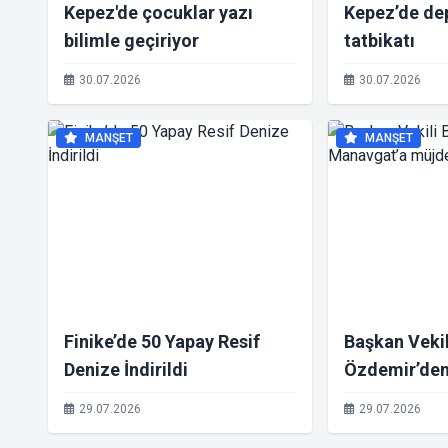
Kepez'de çocuklar yazı
Kepez’de de
bilimle geçiriyor
tatbikatı
30.07.2026
30.07.2026
MANŞET
MANŞET
Finike’de 50 Yapay Resif
Başkan Vekil
Denize İndirildi
Özdemir’den
müjde
29.07.2026
29.07.2026