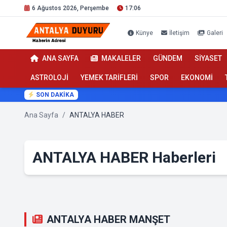
6 Ağustos 2026, Perşembe
17:06
Künye
İletişim
Galeri
ANA SAYFA
MAKALELER
GÜNDEM
SİYASET
ASTROLOJİ
YEMEK TARİFLERİ
SPOR
EKONOMİ
SON DAKİKA
Ana Sayfa
/
ANTALYA HABER
ANTALYA HABER Haberleri
ANTALYA HABER MANŞET