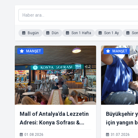
Bugün
Dün
Son 1 Hafta
Son 1 Ay
Son 
MANŞET
MANŞET
Mall of Antalya'da Lezzetin
Büyükşehir y
Adresi: Konya Sofrası &
için yangın 
Osmanlı Türk Mutfağı
01.08.2026
31.07.2026