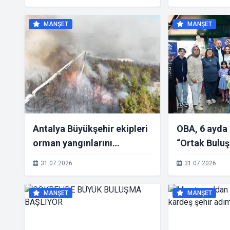
MANŞET
MANŞET
Antalya Büyükşehir ekipleri
OBA, 6 ayda 
orman yangınlarını
“Ortak Buluş
söndürme çalışmalarına
31.07.2026
31.07.2026
seferber oldu
MANŞET
MANŞET