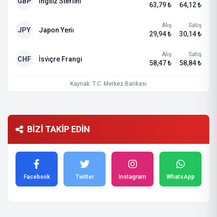
GBP
İngi̇li̇z Sterli̇ni̇
63,79 ₺
64,12 ₺
Alış
Satış
JPY
Japon Yeni̇
29,94 ₺
30,14 ₺
Alış
Satış
CHF
İsvi̇çre Frangi
58,47 ₺
58,84 ₺
Kaynak: T.C. Merkez Bankası
BİZİ TAKİP EDİN
Facebook
Twitter
Instagram
WhatsApp