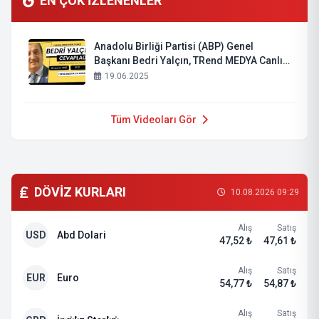
EN ÇOK İZLENENLER
Anadolu Birliği Partisi (ABP) Genel
Başkanı Bedri Yalçın, TRend MEDYA Canlı
Yayınında Konuştu
19.06.2025
Tüm Videoları Gör
DÖVİZ KURLARI
10.08.2026 09:29
Alış
Satış
USD
Abd Dolari
47,52 ₺
47,61 ₺
Alış
Satış
EUR
Euro
54,77 ₺
54,87 ₺
Alış
Satış