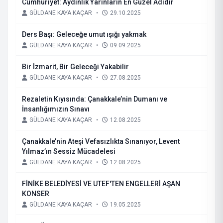
Cumhuriyet: Aydınlık Yarınların En Güzel Adıdır
GÜLDANE KAYA KAÇAR
•
29.10.2025
Ders Başı: Geleceğe umut ışığı yakmak
GÜLDANE KAYA KAÇAR
•
09.09.2025
Bir İzmarit, Bir Geleceği Yakabilir
GÜLDANE KAYA KAÇAR
•
27.08.2025
Rezaletin Kıyısında: Çanakkale’nin Dumanı ve
İnsanlığımızın Sınavı
GÜLDANE KAYA KAÇAR
•
12.08.2025
Çanakkale’nin Ateşi Vefasızlıkta Sınanıyor, Levent
Yılmaz’ın Sessiz Mücadelesi
GÜLDANE KAYA KAÇAR
•
12.08.2025
FİNİKE BELEDİYESİ VE UTEF'TEN ENGELLERİ AŞAN
KONSER
GÜLDANE KAYA KAÇAR
•
19.05.2025