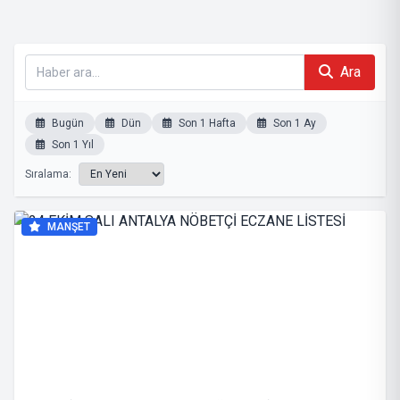
Ara
Bugün
Dün
Son 1 Hafta
Son 1 Ay
Son 1 Yıl
Sıralama:
MANŞET