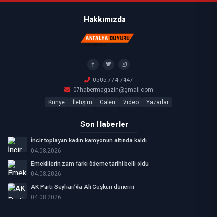
Hakkımızda
0505 774 7447
07habermagazin@gmail.com
Künye
İletişim
Galeri
Video
Yazarlar
Son Haberler
İncir toplayan kadın kamyonun altında kaldı
04.08.2026
Emeklilerin zam farkı ödeme tarihi belli oldu
04.08.2026
AK Parti Seyhan’da Ali Coşkun dönemi
04.08.2026