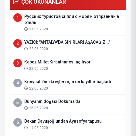
ÇOK OKUNANLAR
Русских туристов сняли с моря и отправили в
1
отель
31.05.2020
YAZICI: "ANTALYA'DA SINIRLARI AŞACAĞIZ..."
2
22.06.2020
Kepez Millet Kıraathanesi açılıyor
3
22.06.2020
Konyaaltı’nın kreşleri için ön kayıtlar başladı
4
22.06.2020
Dünyanın doğası Dokuma’da
5
25.06.2020
Bakan Çavuşoğlundan Ayasofya tapusu
6
11.06.2020