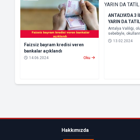
ANTALYA'DA 3 
YARIN DA TATİ
Antalya Valiliği, 
sebebiyle, okulları
olamayacağından,
13.02.2024
Konyaaltı ilçeleri
Faizsiz bayram kredisi veren
verileceğini açıkla
bankalar açıklandı
14.06.2024
Oku
Hakkımızda