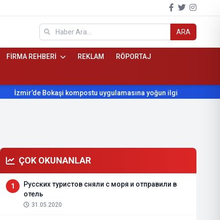
ARA
FİRMA REHBERİ
REKLAM
RÖPORTAJ
r’de Bokaşi kompostu uygulamasına yoğun ilgi
Beydağ’ın yılla
ÇOK OKUNANLAR
Русских туристов сняли с моря и отправили в
1
отель
31.05.2020