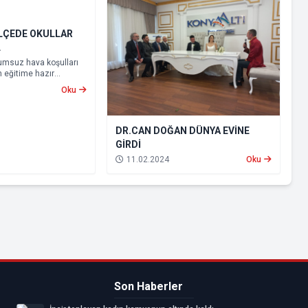
İLÇEDE OKULLAR
L
olumsuz hava koşulları
n eğitime hazır
 Kepez, Muratpaşa ve
Oku
nde eğitime yarın da ara
dı.
DR.CAN DOĞAN DÜNYA EVİNE
GİRDİ
11.02.2024
Oku
Son Haberler