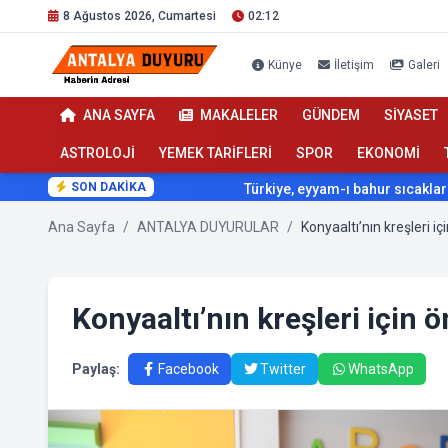
8 Ağustos 2026, Cumartesi
02:12
Künye
İletişim
Galeri
ANA SAYFA
MAKALELER
GÜNDEM
SİYASET
ASTROLOJİ
YEMEK TARİFLERİ
SPOR
EKONOMİ
SON DAKİKA
Türkiye, eyyam-ı bahur sıcaklarının etkisi
Ana Sayfa
/
ANTALYA DUYURULAR
/
Konyaaltı’nın kreşleri iç
Konyaaltı’nın kreşleri için ö
Paylaş:
Facebook
Twitter
WhatsApp