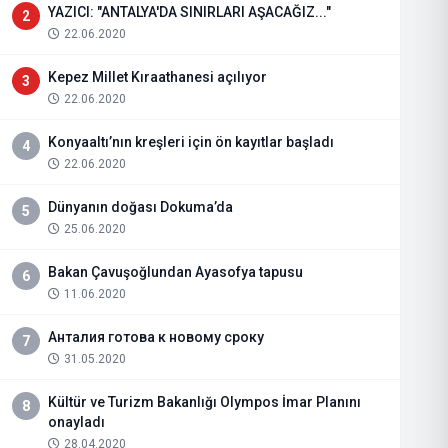
YAZICI: "ANTALYA'DA SINIRLARI AŞACAĞIZ..."
2
22.06.2020
Kepez Millet Kıraathanesi açılıyor
3
22.06.2020
Konyaaltı’nın kreşleri için ön kayıtlar başladı
4
22.06.2020
Dünyanın doğası Dokuma’da
5
25.06.2020
Bakan Çavuşoğlundan Ayasofya tapusu
6
11.06.2020
Анталия готова к новому сроку
7
31.05.2020
Kültür ve Turizm Bakanlığı Olympos İmar Planını
8
onayladı
28.04.2020