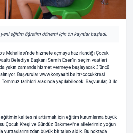
eni eğitim öğretim dönemi için ön kayıtlar başladı.
oros Mahallesi’nde hizmete açmaya hazırlandığı Çocuk
yaaltı Belediye Başkanı Semih Esen’in seçim vaatleri
ında yakın zamanda hizmet vermeye başlayacak 3’üncü
ar alınıyor. Başvurular www.konyaalti.bel.tr/cocukkresi
emmuz tarihleri arasında yapılabilecek. Başvurular, 3 ile
ğitimin kalitesini arttırmak için eğitim kurumlarına büyük
rsu Çocuk Kreşi ve Gündüz Bakımevi’ne ailelerimiz yoğun
a yurttaşlarımızdan büyük bir talep aldık. Bu noktada