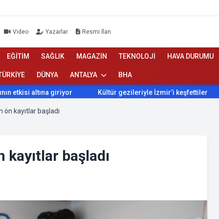
Video
Yazarlar
Resmi İlan
EĞİTİM
SAĞLIK
MAGAZİN
TEKNOLOJİ
HAVA DURUMU
TÜRKİYE
DÜNYA
ANTALYA
BHA
 altına giriyor
Kültür gezileriyle İzmir’i keşfettiler
İzmi
in ön kayıtlar başladı
n kayıtlar başladı