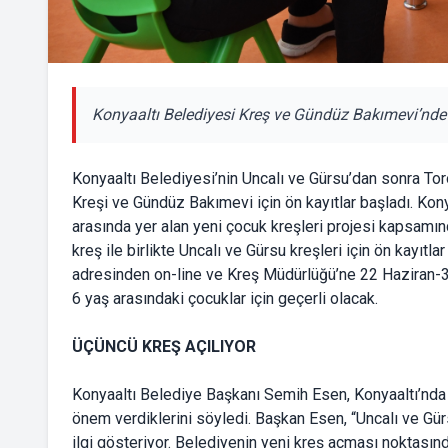
Konyaaltı Belediyesi Kreş ve Gündüz Bakımevi’nde y
Konyaaltı Belediyesi’nin Uncalı ve Gürsu’dan sonra T
Kreşi ve Gündüz Bakımevi için ön kayıtlar başladı. Kon
arasında yer alan yeni çocuk kreşleri projesi kapsam
kreş ile birlikte Uncalı ve Gürsu kreşleri için ön kayıtl
adresinden on-line ve Kreş Müdürlüğü’ne 22 Haziran-3 T
6 yaş arasındaki çocuklar için geçerli olacak.
ÜÇÜNCÜ KREŞ AÇILIYOR
Konyaaltı Belediye Başkanı Semih Esen, Konyaaltı’nda e
önem verdiklerini söyledi. Başkan Esen, “Uncalı ve Gü
ilgi gösteriyor. Belediyenin yeni kreş açması noktasınd