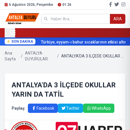
6 Ağustos 2026, Perşembe
01:26
ARA
SON DAKİKA
Türkiye, eyyam-ı bahur sıcaklarının etkisi altına g
Ana
ANTALYA
/
/
ANTALYA'DA 3 İLÇEDE OKULLAR YARIN DA TATİL
Sayfa
DUYURULAR
ANTALYA'DA 3 İLÇEDE OKULLAR
YARIN DA TATİL
Paylaş:
Facebook
Twitter
WhatsApp