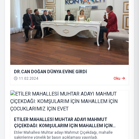
DR.CAN DOĞAN DÜNYA EVİNE GİRDİ
11.02.2024
Oku
ETİLER MAHALLESİ MUHTAR ADAYI MAHMUT
ÇİÇEKDAĞI: KOMŞULARIM İÇİN MAHALLEM İÇİN
ÇOCUKLARIMIZ İÇİN EVET
Etiler Mahallesi Muhtar adayı Mahmut Çiçekdağı, mahalle
sakinlerine yönelik bir basın açıklaması yayınladı.