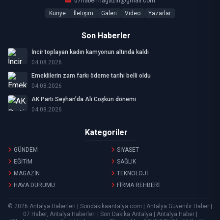
07habermagazin@gmail.com
Künye
İletişim
Galeri
Video
Yazarlar
Son Haberler
İncir toplayan kadın kamyonun altında kaldı
04.08.2026
Emeklilerin zam farkı ödeme tarihi belli oldu
04.08.2026
AK Parti Seyhan’da Ali Coşkun dönemi
04.08.2026
Kategoriler
GÜNDEM
SİYASET
EĞİTİM
SAĞLIK
MAGAZİN
TEKNOLOJİ
HAVA DURUMU
FİRMA REHBERİ
© 2026 Antalya Haberleri | Sondakikaantalya.com | Antalya Güvenilir Haber |
07 Haber, Antalya Haberleri | Son Dakika Antalya | Antalya Haber |