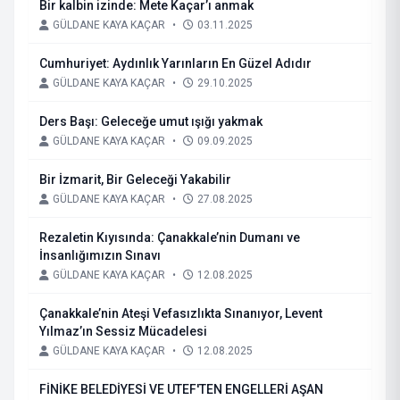
Bir kalbin izinde: Mete Kaçar’ı anmak
GÜLDANE KAYA KAÇAR
•
03.11.2025
Cumhuriyet: Aydınlık Yarınların En Güzel Adıdır
GÜLDANE KAYA KAÇAR
•
29.10.2025
Ders Başı: Geleceğe umut ışığı yakmak
GÜLDANE KAYA KAÇAR
•
09.09.2025
Bir İzmarit, Bir Geleceği Yakabilir
GÜLDANE KAYA KAÇAR
•
27.08.2025
Rezaletin Kıyısında: Çanakkale’nin Dumanı ve
İnsanlığımızın Sınavı
GÜLDANE KAYA KAÇAR
•
12.08.2025
Çanakkale’nin Ateşi Vefasızlıkta Sınanıyor, Levent
Yılmaz’ın Sessiz Mücadelesi
GÜLDANE KAYA KAÇAR
•
12.08.2025
FİNİKE BELEDİYESİ VE UTEF'TEN ENGELLERİ AŞAN