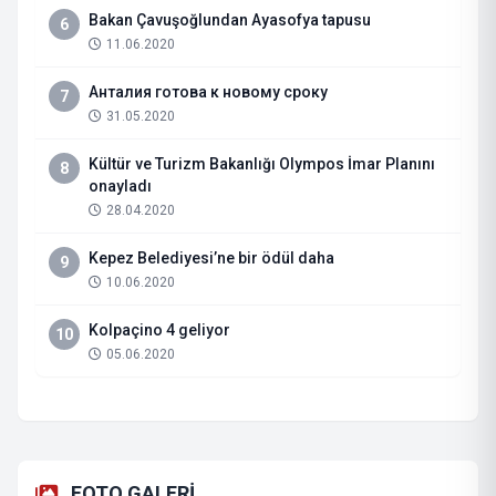
Bakan Çavuşoğlundan Ayasofya tapusu
6
11.06.2020
Анталия готова к новому сроку
7
31.05.2020
Kültür ve Turizm Bakanlığı Olympos İmar Planını
8
onayladı
28.04.2020
Kepez Belediyesi’ne bir ödül daha
9
10.06.2020
Kolpaçino 4 geliyor
10
05.06.2020
FOTO GALERİ