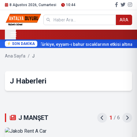
8 Ağustos 2026, Cumartesi
10:44
ARA
SON DAKİKA
Türkiye, eyyam-ı bahur sıcaklarının etkisi altına giri
Ana Sayfa
/
J
J Haberleri
J MANŞET
2
/
6