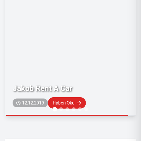
Jandarma ve Sahil Güvenlik
Akademisi Sahil Güvenlik
Astsubay Meslek Yüksek Okul
Müdürlüğü'ne Nasıl Gidilir?
05.12.2019
Haberi Oku