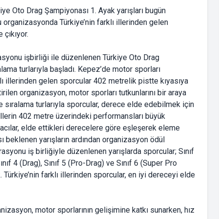
iye Oto Drag Şampiyonası 1. Ayak yarışları bugün
u organizasyonda Türkiye’nin farklı illerinden gelen
 çıkıyor.
syonu işbirliği ile düzenlenen Türkiye Oto Drag
lama turlarıyla başladı. Kepez’de motor sporları
lı illerinden gelen sporcular 402 metrelik pistte kıyasıya
ilen organizasyon, motor sporları tutkunlarını bir araya
e sıralama turlarıyla sporcular, derece elde edebilmek için
illerin 402 metre üzerindeki performansları büyük
ılar, elde ettikleri derecelere göre eşleşerek eleme
ı beklenen yarışların ardından organizasyon ödül
asyonu iş birliğiyle düzenlenen yarışlarda sporcular; Sınıf
Sınıf 4 (Drag), Sınıf 5 (Pro-Drag) ve Sınıf 6 (Super Pro
rkiye’nin farklı illerinden sporcular, en iyi dereceyi elde
izasyon, motor sporlarının gelişimine katkı sunarken, hız