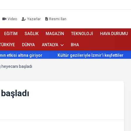
Video
Yazarlar
Resmi İlan
EĞİTİM
SAĞLIK
MAGAZİN
TEKNOLOJİ
HAVA DURUMU
TÜRKİYE
DÜNYA
ANTALYA
BHA
isi altına giriyor
Kültür gezileriyle İzmir’i keşfettiler
İ
 heyecanı başladı
 başladı