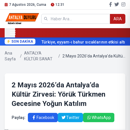
7 Ağustos 2026, Cuma
12:31
ARA
SON DAKİKA
Türkiye, eyyam-ı bahur sıcaklarının etkisi altına 
Ana
ANTALYA
/
/
2 Mayıs 2026’da Antalya’da Kültür Zirvesi: Yörük Türkmen Gecesine Yoğun Katılım
Sayfa
KÜLTÜR SANAT
2 Mayıs 2026’da Antalya’da
Kültür Zirvesi: Yörük Türkmen
Gecesine Yoğun Katılım
Paylaş:
Facebook
Twitter
WhatsApp