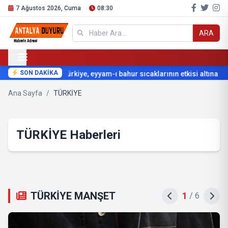
7 Ağustos 2026, Cuma
08:30
ARA
SON DAKİKA
Türkiye, eyyam-ı bahur sıcaklarının etkisi altına giriy
Ana Sayfa
/
TÜRKİYE
TÜRKİYE Haberleri
TÜRKİYE MANŞET
2
/
6