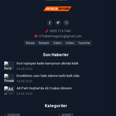
0505 774 7447
07habermagazin@gmail.com
Künye
İletişim
Galeri
Video
Yazarlar
Son Haberler
İncir toplayan kadın kamyonun altında kaldı
04.08.2026
Emeklilerin zam farkı ödeme tarihi belli oldu
04.08.2026
AK Parti Seyhan’da Ali Coşkun dönemi
04.08.2026
Kategoriler
GÜNDEM
SİYASET