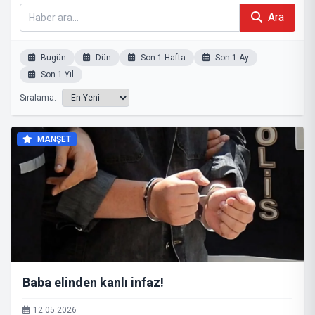
Ara
Bugün
Dün
Son 1 Hafta
Son 1 Ay
Son 1 Yıl
Sıralama:
MANŞET
Baba elinden kanlı infaz!
12.05.2026