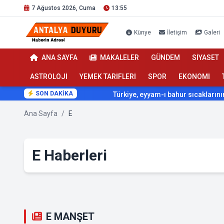
7 Ağustos 2026, Cuma
13:55
Künye
İletişim
Galeri
ANA SAYFA
MAKALELER
GÜNDEM
SİYASET
ASTROLOJİ
YEMEK TARİFLERİ
SPOR
EKONOMİ
SON DAKİKA
Türkiye, eyyam-ı bahur sıcaklarının etkisi al
Ana Sayfa
/
E
E Haberleri
E MANŞET