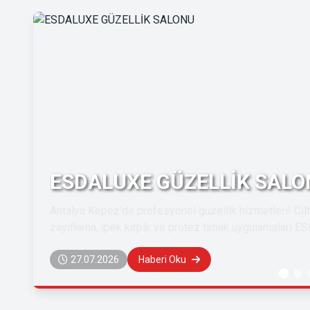
ESDALUXE GÜZELLİK SALO
​Antalya Kepez'de profesyonel güzellik hizmetleri! Cilt
zayıflama, ipek kirpik ve protez tırnak uygulamaları 
27.07.2026
Haberi Oku