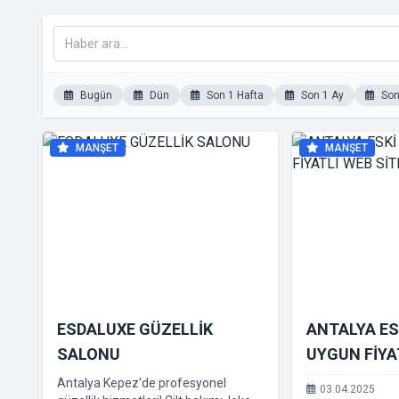
Bugün
Dün
Son 1 Hafta
Son 1 Ay
Son 
MANŞET
MANŞET
ESDALUXE GÜZELLİK
ANTALYA ES
SALONU
UYGUN FİYA
TASARIMI
​Antalya Kepez'de profesyonel
03.04.2025