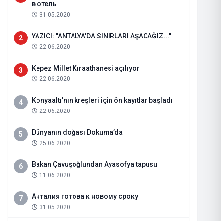
в отель
31.05.2020
YAZICI: "ANTALYA'DA SINIRLARI AŞACAĞIZ..."
2
22.06.2020
Kepez Millet Kıraathanesi açılıyor
3
22.06.2020
Konyaaltı’nın kreşleri için ön kayıtlar başladı
4
22.06.2020
Dünyanın doğası Dokuma’da
5
ANTALYA ESKİ SANAYİ UYGUN Fİ
25.06.2020
TASARIMI
Bakan Çavuşoğlundan Ayasofya tapusu
6
11.06.2020
03.04.2025
Haberi Oku
Анталия готова к новому сроку
7
31.05.2020