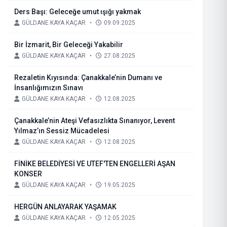
Ders Başı: Geleceğe umut ışığı yakmak
GÜLDANE KAYA KAÇAR
•
09.09.2025
Bir İzmarit, Bir Geleceği Yakabilir
GÜLDANE KAYA KAÇAR
•
27.08.2025
Rezaletin Kıyısında: Çanakkale’nin Dumanı ve
İnsanlığımızın Sınavı
GÜLDANE KAYA KAÇAR
•
12.08.2025
Çanakkale’nin Ateşi Vefasızlıkta Sınanıyor, Levent
Yılmaz’ın Sessiz Mücadelesi
GÜLDANE KAYA KAÇAR
•
12.08.2025
FİNİKE BELEDİYESİ VE UTEF'TEN ENGELLERİ AŞAN
KONSER
GÜLDANE KAYA KAÇAR
•
19.05.2025
HERGÜN ANLAYARAK YAŞAMAK
GÜLDANE KAYA KAÇAR
•
12.05.2025