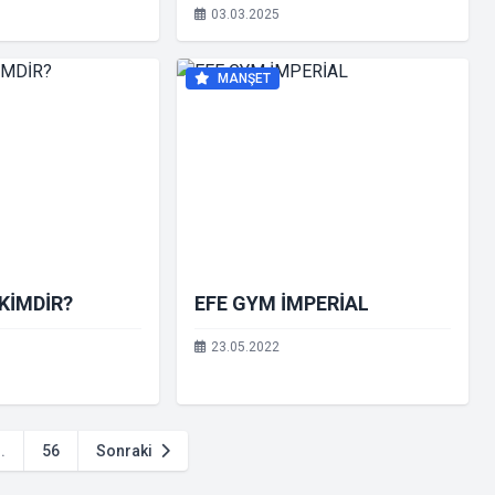
SALONU
SALONU
03.03.2025
MANŞET
KİMDİR?
EFE GYM İMPERİAL
23.05.2022
..
56
Sonraki