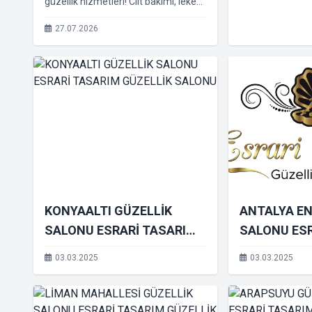
güzellik hizmetleri! Cilt bakımı, leke
onarımı, lazer epilasyon, bölgesel
zayıflama, ipek kirpik ve protez
27.07.2026
tırnak uygulamaları ESDALUXE
Güzellik Salonu'nda. Randevu: 0546
820 70 25.
KONYAALTI GÜZELLİK
ANTALYA EN 
SALONU ESRARİ TASARIM
SALONU ES
GÜZELLİK SALONU
GÜZELLİK 
03.03.2025
03.03.2025