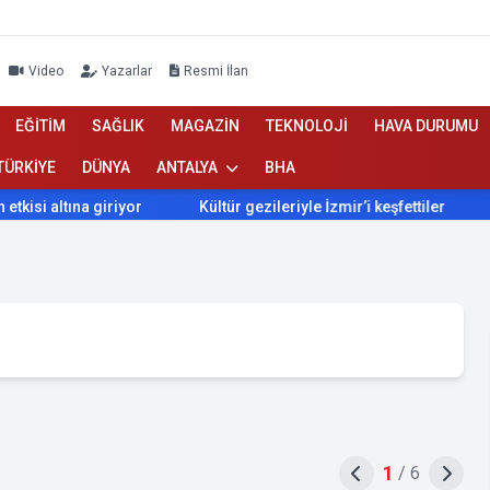
Video
Yazarlar
Resmi İlan
EĞİTİM
SAĞLIK
MAGAZİN
TEKNOLOJİ
HAVA DURUMU
TÜRKİYE
DÜNYA
ANTALYA
BHA
tına giriyor
Kültür gezileriyle İzmir’i keşfettiler
İzmir’
1
/
6