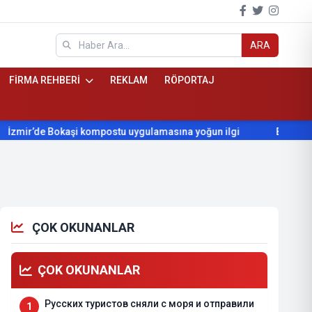
ARA
FİRMA REHBERİ
REKLAM
RÖPORTAJ
de Bokaşi kompostu uygulamasına yoğun ilgi
Beydağ’ın yıllard
ÇOK OKUNANLAR
ÇOK OKUNANLAR
Русских туристов сняли с моря и отправили
1