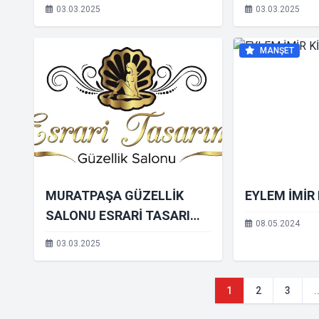
TASARIM GÜZELLİK
GÜZELLİK 
03.03.2025
03.03.2025
SALONU
MANŞET
MURATPAŞA GÜZELLİK
EYLEM İMİR 
SALONU ESRARİ TASARIM
08.05.2024
GÜZELLİK SALONU
03.03.2025
1
2
3
.