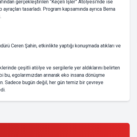
fından gerçekleştirilen “Keçeli İşler” Atölyesi’nde ise
p ayraçları tasarladı. Program kapsamında ayrıca Berna
.
dürü Ceren Şahin, etkinlikte yaptığı konuşmada atıkları ve
rinde çeşitli atölye ve sergilerle yer aldıklarını belirten
gibi bu, egolarımızdan arınarak eko insana dönüşme
n. Sadece bugün değil, her gün temiz bir çevreye
di.