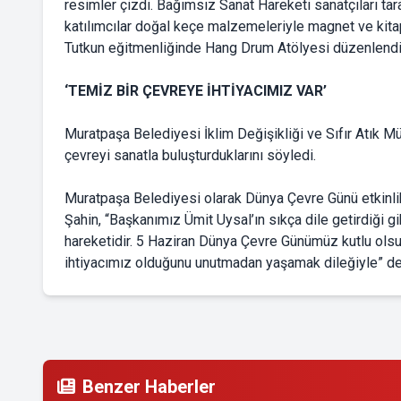
resimler çizdi. Bağımsız Sanat Hareketi sanatçıları tara
katılımcılar doğal keçe malzemeleriyle magnet ve kita
Tutkun eğitmenliğinde Hang Drum Atölyesi düzenlendi
‘TEMİZ BİR ÇEVREYE İHTİYACIMIZ VAR’
Muratpaşa Belediyesi İklim Değişikliği ve Sıfır Atık Mü
çevreyi sanatla buluşturduklarını söyledi.
Muratpaşa Belediyesi olarak Dünya Çevre Günü etkinlikle
Şahin, “Başkanımız Ümit Uysal’ın sıkça dile getirdiği 
hareketidir. 5 Haziran Dünya Çevre Günümüz kutlu olsu
ihtiyacımız olduğunu unutmadan yaşamak dileğiyle” de
Benzer Haberler