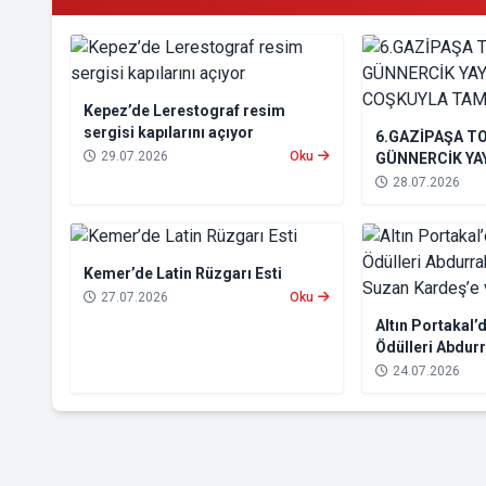
Kepez’de Lerestograf resim
sergisi kapılarını açıyor
6.GAZİPAŞA T
29.07.2026
Oku
GÜNNERCİK YAY
COŞKUYLA TA
28.07.2026
Kemer’de Latin Rüzgarı Esti
27.07.2026
Oku
Altın Portakal
Ödülleri Abdur
Suzan Kardeş’e
24.07.2026