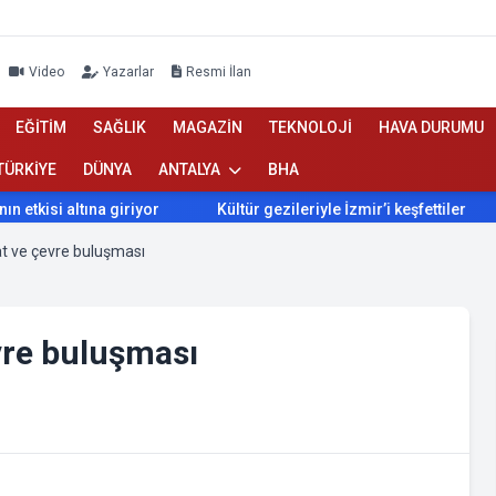
Video
Yazarlar
Resmi İlan
EĞİTİM
SAĞLIK
MAGAZİN
TEKNOLOJİ
HAVA DURUMU
TÜRKİYE
DÜNYA
ANTALYA
BHA
kisi altına giriyor
Kültür gezileriyle İzmir’i keşfettiler
İ
t ve çevre buluşması
vre buluşması