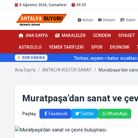
8 Ağustos 2026, Cumartesi
00:33
Künye
İletişim
Galeri
ANA SAYFA
MAKALELER
GÜNDEM
SİYASET
ASTROLOJİ
YEMEK TARİFLERİ
SPOR
EKONOMİ
SON DAKİKA
Türkiye, eyyam-ı bahur sıcaklarının et
Ana Sayfa
/
ANTALYA KÜLTÜR SANAT
/
Muratpaşa’dan sana
Muratpaşa’dan sanat ve çe
Paylaş:
Facebook
Twitter
WhatsApp