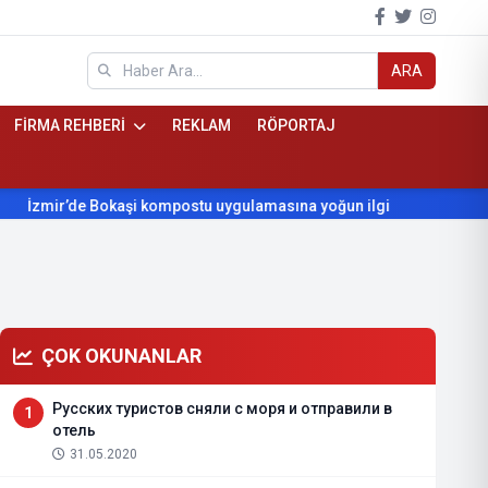
ARA
FİRMA REHBERİ
REKLAM
RÖPORTAJ
zmir’de Bokaşi kompostu uygulamasına yoğun ilgi
Beydağ’ın y
ÇOK OKUNANLAR
Русских туристов сняли с моря и отправили в
1
отель
31.05.2020