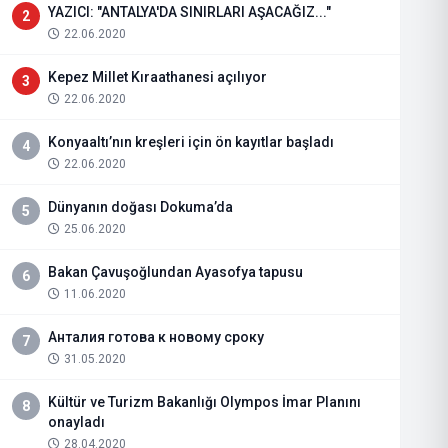
YAZICI: "ANTALYA'DA SINIRLARI AŞACAĞIZ..."
2
22.06.2020
Kepez Millet Kıraathanesi açılıyor
3
22.06.2020
Konyaaltı’nın kreşleri için ön kayıtlar başladı
4
22.06.2020
Dünyanın doğası Dokuma’da
5
25.06.2020
Bakan Çavuşoğlundan Ayasofya tapusu
6
11.06.2020
Анталия готова к новому сроку
7
31.05.2020
Kültür ve Turizm Bakanlığı Olympos İmar Planını
8
onayladı
28.04.2020