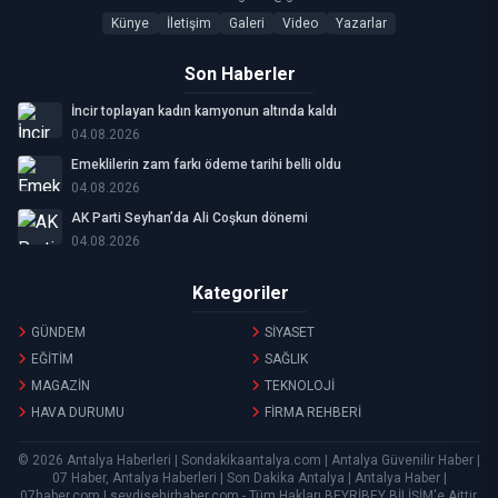
Künye
İletişim
Galeri
Video
Yazarlar
Son Haberler
İncir toplayan kadın kamyonun altında kaldı
04.08.2026
Emeklilerin zam farkı ödeme tarihi belli oldu
04.08.2026
AK Parti Seyhan’da Ali Coşkun dönemi
04.08.2026
Kategoriler
GÜNDEM
SİYASET
EĞİTİM
SAĞLIK
MAGAZİN
TEKNOLOJİ
HAVA DURUMU
FİRMA REHBERİ
© 2026 Antalya Haberleri | Sondakikaantalya.com | Antalya Güvenilir Haber |
07 Haber, Antalya Haberleri | Son Dakika Antalya | Antalya Haber |
07haber.com | seydisehirhaber.com - Tüm Hakları
BEYRİBEY BİLİŞİM
'e Aittir.