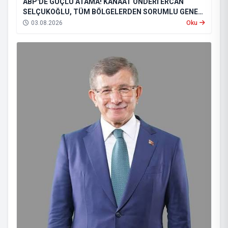
ABP'DE GÜÇLÜ ATAMA! KANAAT ÖNDERİ ERCAN
SELÇUKOĞLU, TÜM BÖLGELERDEN SORUMLU GENEL
BAŞKAN YARDIMCISI OLDU
03.08.2026
Oku