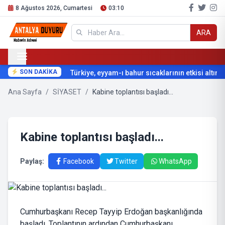
8 Ağustos 2026, Cumartesi
03:10
ARA
SON DAKİKA
Türkiye, eyyam-ı bahur sıcaklarının etkisi altına gi
Ana Sayfa
/
SİYASET
/
Kabine toplantısı başladı...
Kabine toplantısı başladı...
Paylaş:
Facebook
Twitter
WhatsApp
Cumhurbaşkanı Recep Tayyip Erdoğan başkanlığında
başladı. Toplantının ardından Cumhurbaşkanı