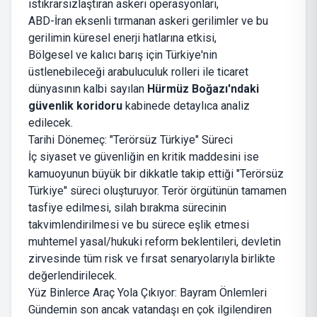
istikrarsızlaştıran askeri operasyonları,
ABD-İran eksenli tırmanan askeri gerilimler ve bu
gerilimin küresel enerji hatlarına etkisi,
Bölgesel ve kalıcı barış için Türkiye'nin
üstlenebileceği arabuluculuk rolleri ile ticaret
dünyasının kalbi sayılan
Hürmüz Boğazı'ndaki
güvenlik koridoru
kabinede detaylıca analiz
edilecek.
Tarihi Dönemeç: "Terörsüz Türkiye" Süreci
İç siyaset ve güvenliğin en kritik maddesini ise
kamuoyunun büyük bir dikkatle takip ettiği "Terörsüz
Türkiye" süreci oluşturuyor. Terör örgütünün tamamen
tasfiye edilmesi, silah bırakma sürecinin
takvimlendirilmesi ve bu sürece eşlik etmesi
muhtemel yasal/hukuki reform beklentileri, devletin
zirvesinde tüm risk ve fırsat senaryolarıyla birlikte
değerlendirilecek.
Yüz Binlerce Araç Yola Çıkıyor: Bayram Önlemleri
Gündemin son ancak vatandaşı en çok ilgilendiren