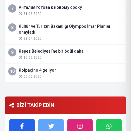
Анталия готова к новому сроку
7
31.05.2020
Kültür ve Turizm Bakanlığı Olympos İmar Planını
8
onayladı
28.04.2020
Kepez Belediyesi’ne bir ödül daha
9
10.06.2020
Kolpaçino 4 geliyor
10
05.06.2020
BİZİ TAKİP EDİN