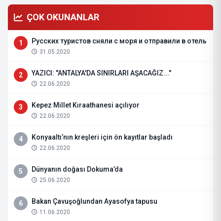
ÇOK OKUNANLAR
Русских туристов сняли с моря и отправили в отель
1
31.05.2020
YAZICI: "ANTALYA'DA SINIRLARI AŞACAĞIZ..."
2
22.06.2020
Kepez Millet Kıraathanesi açılıyor
3
22.06.2020
Konyaaltı’nın kreşleri için ön kayıtlar başladı
4
22.06.2020
Dünyanın doğası Dokuma’da
5
25.06.2020
Bakan Çavuşoğlundan Ayasofya tapusu
6
11.06.2020