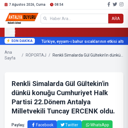
7 Ağustos 2026, Cuma
08:54
ARA
SON DAKİKA
Türkiye, eyyam-ı bahur sıcaklarının etkisi altına g
Ana
/
RÖPORTAJ
/
Renkli Simalarda Gül Gültekin'in dünkü konuğu Cumhuriyet Halk Partisi 22.Dönem Antalya Milletvekili Tuncay ERCENK oldu.
Sayfa
Renkli Simalarda Gül Gültekin'in
dünkü konuğu Cumhuriyet Halk
Partisi 22.Dönem Antalya
Milletvekili Tuncay ERCENK oldu.
Paylaş:
Facebook
Twitter
WhatsApp