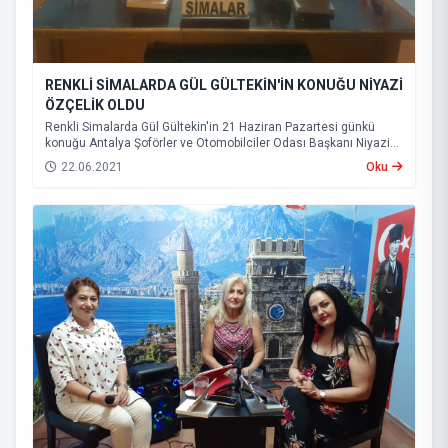
RENKLİ SİMALARDA GÜL GÜLTEKİN'İN KONUĞU NİYAZİ
ÖZÇELİK OLDU
Renkli Simalarda Gül Gültekin'in 21 Haziran Pazartesi günkü
konuğu Antalya Şoförler ve Otomobilciler Odası Başkanı Niyazi
ÖZÇELİK oldu. Programda pandemi döneminde esnafın ve
22.06.2021
Oku
taksicilerin yaşadıkları sorunlar ele alındı. Programı izlemek için
aşağıdaki linke tıklayınız.